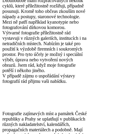
Dlouhodobě mám rozpracovaných několik
cyklů, které příležitostně rozšiřuji, případně
posunuji. Kromě toho občeas zkouším nové
nápady a postupy, staronové technologie.
Mezi ně patří například kyanotypie nebo
fotografování dírkovou komorou.
Výtvarné fotografie příležitostně rád
vystavuji v různých galeriích, institucích i na
netradičních místech. Nabízím je také pro
použití k výzdobě firemních i soukromých
prostor. Pro tyto účely je možný i speciální
výběr, úprava nebo vytvoření nových
obrazů. Jsem rád, když moje fotografie
potěší i někoho jiného.
V případě zájmu o uspořádání výstavy
fotografií rád přijmu vaši nabídku.
Fotografie zajímavých míst a památek České
republiky a Prahy se uplatňují v publikacích
různých nakladatelství, kalendářích,
propagačních materiálech a podobně. Mají