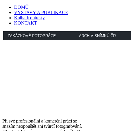
DOMŮ
VÝSTAVY A PUBLIKACE
Kniha Kontrasty
KONTAKT
ZAKÁZKOVÉ FOTOPRÁCE
ARCHIV SNÍMKŮ ČR
Při své profesionální a komerční práci se
snažím neopouštět ani tvůrčí fotografování.